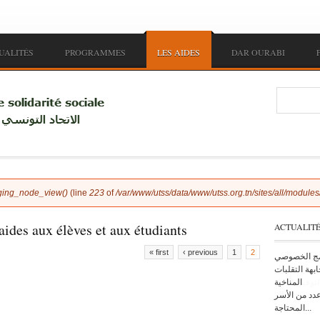
UALITÉS
PROGRAMMES
LES AIDES
DAR OURABI
Searc
ging_node_view()
(line
223
of
/var/www/utss/data/www/utss.org.tn/sites/all/modul
aides aux élèves et aux étudiants
ACTUALIT
« first
‹ previous
1
2
امج الخصوصي
ن الاجتماعي
es
بهة التقلبات
نهوض بالمرأة
المناخية
وك و بالتوفيق انشاء
عدد من الأسر
الله
المحتاجة...
الاتحاد...