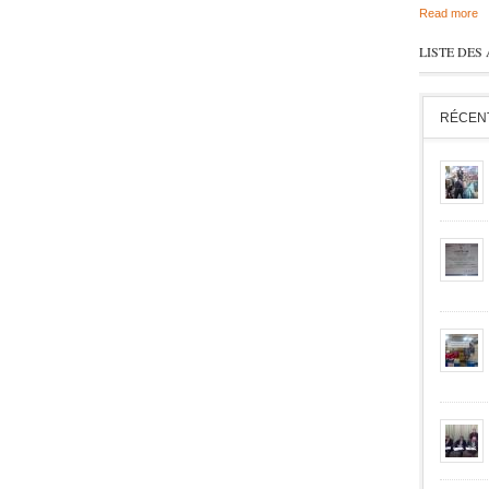
Read more
Read more
LISTE DES
RÉCEN