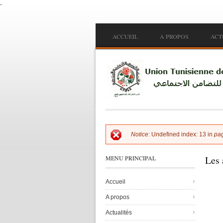
-
Skip to main content
Main menu
ACCUEIL
A PROPOS
ACT
Notice
: Undefined index: 13 in
pa
Error message
Les 
MENU PRINCIPAL
Accueil
Pag
A propos
Actualités