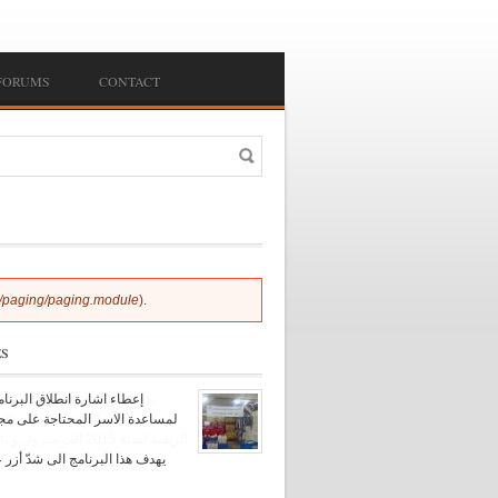
FORUMS
CONTACT
Search
h form
es/paging/paging.module
).
ÉS
إعطاء اشارة انطلاق البرن
تحصلت اللجنة الجهوية للتضام
لمساعدة الاسر المحتاجة على مجا
بمدنين على الجائزة الوطنية لل
الريفية لسنة 2015 الف مبر
يهدف هذا البرنامج الى شدّ أزر 