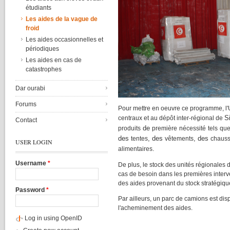
étudiants
Les aides de la vague de
froid
Les aides occasionnelles et
périodiques
Les aides en cas de
catastrophes
Dar ourabi
Forums
Pour
mettre
en oeuvre
ce
programme
,
l
S
centraux
et au
dépôt
inter-régional
de
Contact
de
produits
première
nécessité
tels
qu
des
, des
, des
tentes
vêtements
chauss
USER LOGIN
.
alimentaires
Username
*
De plus, le stock des
unités
régionales
d
cas
de
besoin
dans
les
premières
inter
des aides
provenant
du stock
stratégiqu
Password
*
Par
ailleurs
, un
parc
de
camions
est
dis
l'acheminement
des aides.
Log in using OpenID