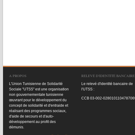
A PROPOS
RELEVÉ D'IDENTITÉ BANCAIRE
L'Union
Tunisienne
de
Solidarité
Le
relevé
d'identité
bancaire
de
Sociale
"
UTSS
"
est
une
organisation
l'UTSS
:
non
gouvernementale
tunisienne
CCB
03-002-028010110478706
œuvrant
pour le
développement
du
concept de
solidarité
et
d'entraide
et
réalisant
des
programmes
sociaux
,
d'aide
de
secours
et
d'auto-
développement
au profit des
démunis
.