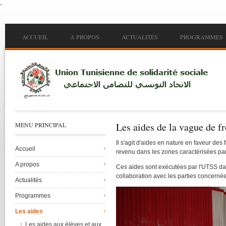
-
Skip to main content
Main menu
ACCUEIL
A PROPOS
ACTUALITÉS
PROGRAMMES
Les aides de la vague de fr
MENU PRINCIPAL
Il
s'agit
d'aides
en nature en
faveur
des
Accueil
revenu
dans
les zones
caractérisées
pa
A propos
Ces
aides
sont
exécutées
par
l'UTSS
da
collaboration
avec
les parties
concerné
Actualités
Programmes
Les aides
Les aides aux élèves et aux