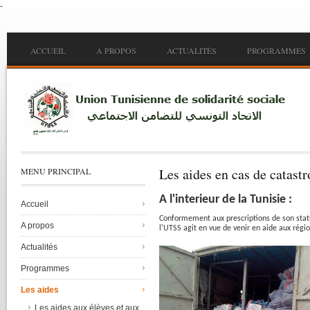
-
Skip to main content
Main menu
ACCUEIL
A PROPOS
ACTUALITÉS
PROGRAMMES
Les aides en cas de catast
MENU PRINCIPAL
A
l'interieur
de la
Tunisie
:
Accueil
Conformement
aux prescriptions de son
stat
A propos
l'UTSS
agit
en
vue
de
venir
en aide aux
régi
Actualités
Programmes
Les aides
Les aides aux élèves et aux