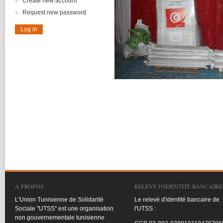
Create new account
Request new password
A PROPOS
RELEVÉ D'IDENTITÉ BANCAIRE
L'Union
Tunisienne
de
Solidarité
Le
relevé
d'identité
bancaire
de
Sociale
"
UTSS
"
est
une
organisation
l'UTSS
:
non
gouvernementale
tunisienne