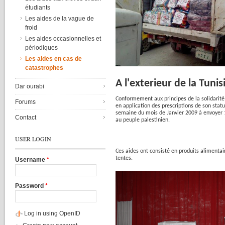
étudiants
Les aides de la vague de
froid
Les aides occasionnelles et
périodiques
Les aides en cas de
catastrophes
A
l'exterieur
de la
Tunis
Dar ourabi
Conformement
aux
principes
de la
solidarité
Forums
en application des prescriptions de son
statu
semaine
du
mois
de
Janvier
2009
à
envoyer
Contact
au
peuple
palestinien
.
USER LOGIN
Ces
aides
ont
consisté
en
produits
alimentai
tentes
.
Username
*
Password
*
Log in using OpenID