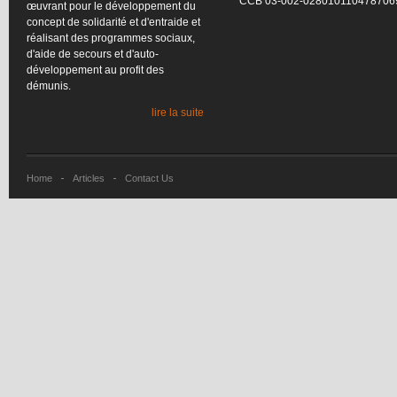
CCB
03-002-028010110478706
œuvrant
pour le
développement
du
concept de
solidarité
et
d'entraide
et
réalisant
des
programmes
sociaux
,
d'aide
de
secours
et
d'auto-
développement
au profit des
démunis
.
lire la suite
Home
Articles
Contact Us