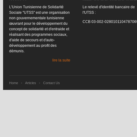
L'Union
Tunisienne
de
Solidarité
Le
relevé
d'identité
bancaire
de
Sociale
"
UTSS
"
est
une
organisation
l'UTSS
:
non
gouvernementale
tunisienne
CCB
03-002-028010110478706
œuvrant
pour le
développement
du
concept de
solidarité
et
d'entraide
et
réalisant
des
programmes
sociaux
,
d'aide
de
secours
et
d'auto-
développement
au profit des
démunis
.
lire la suite
Home
Articles
Contact Us