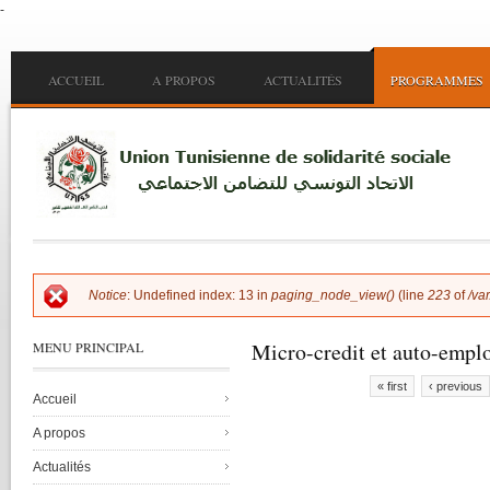
-
Skip to main content
Main menu
ACCUEIL
A PROPOS
ACTUALITÉS
PROGRAMMES
Notice
: Undefined index: 13 in
paging_node_view()
(line
223
of
/va
Error message
Micro-credit et auto-empl
MENU PRINCIPAL
« first
‹ previous
Accueil
Pages
A propos
Actualités