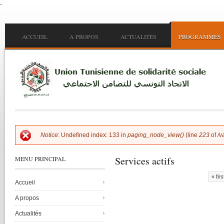
-
Skip to main content
Main menu
ACCUEIL
A PROPOS
ACTUALITÉS
PROGRAMMES
Notice
: Undefined index: 133 in
paging_node_view()
(line
223
of
/v
Error message
Services actifs
MENU PRINCIPAL
« firs
Accueil
Pages
A propos
Actualités