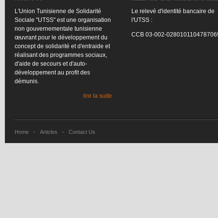
L'Union
Tunisienne
de
Solidarité
Le
relevé
d'identité
bancaire
de
Sociale
"
UTSS
"
est
une
organisation
l'UTSS
:
non
gouvernementale
tunisienne
CCB
03-002-028010110478706
œuvrant
pour le
développement
du
concept de
solidarité
et
d'entraide
et
réalisant
des
programmes
sociaux
,
d'aide
de
secours
et
d'auto-
développement
au profit des
démunis
.
lire la suite
Home
Articles
Contact Us