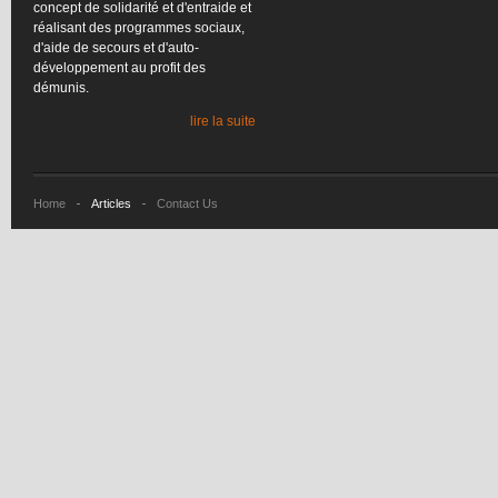
concept de
solidarité
et
d'entraide
et
réalisant
des
programmes
sociaux
,
d'aide
de
secours
et
d'auto-
développement
au profit des
démunis
.
lire la suite
Home
Articles
Contact Us