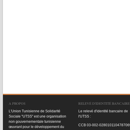
A PROPOS
RELEVÉ D'IDENTITÉ BANCAIRE
L'Union
Tunisienne
de
Solidarité
Le
relevé
d'identité
bancaire
de
Sociale
"
UTSS
"
est
une
organisation
l'UTSS
:
non
gouvernementale
tunisienne
CCB
03-002-028010110478706
œuvrant
pour le
développement
du