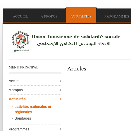
Skip to main content
Main menu
ACCUEIL
A PROPOS
ACTUALITÉS
PROGRAMMES
Articles
MENU PRINCIPAL
Accueil
Pages
A propos
Actualités
activités nationales et
régionales
Sondages
Programmes