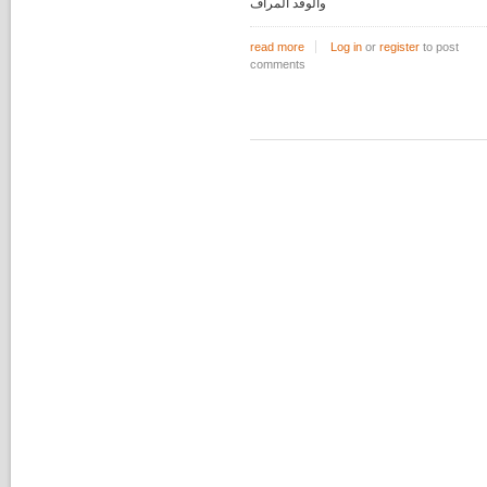
والوفد
المراف
read more
Log in
about توزيع مساعدات عينية
or
register
to post
comments
Pages