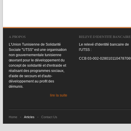
A PROPOS
RELEVÉ D'IDENTITÉ BANCAIRE
L'Union
Tunisienne
de
Solidarité
Le
relevé
d'identité
bancaire
de
Sociale
"
UTSS
"
est
une
organisation
l'UTSS
:
non
gouvernementale
tunisienne
CCB
03-002-028010110478706
œuvrant
pour le
développement
du
concept de
solidarité
et
d'entraide
et
réalisant
des
programmes
sociaux
,
d'aide
de
secours
et
d'auto-
développement
au profit des
démunis
.
lire la suite
Home
Articles
Contact Us