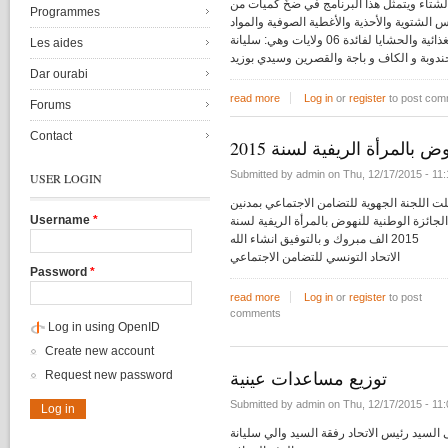
لشتاء ويتمثل هذا البرنامج في ضخّ كميات من
Programmes
س الشتوية والأحذية والأغطية الصوفية والمواد
الغذائية والحشايا لفائدة 06 ولايات وهي: سليانة
Les aides
Dar ourabi
read more
Log in
about  مجابهة التقلبات المناخية
or
register
to post com
Forums
Contact
ض بالمرأة الريفية لسنة 2015
Submitted by
admin
on
Thu, 12/17/2015 - 11:
USER LOGIN
ت اللجنة الجهوية للتضامن الاجتماعي بمدنين
Username
*
لجائزة الوطنية للنهوض بالمرأة الريفية لسنة
2015 الف مبروك و بالتوفيق انشاء الله
الاتحاد التونسي للتضامن الاجتماعي
Password
*
read more
Log in
or
about بالمرأة الريفية لسنة 2015
register
to post
comments
Log in using OpenID
Create new account
توزيع مساعدات عينية
Request new password
Submitted by
admin
on
Thu, 12/17/2015 - 11:
السيد
رئيس
الاتحاد
رفقة
السيد
والي
سليانة